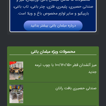
صندلی حصیری، پلیمری، فلزی، چتر باغی، تاب باغی،
باربیکیو و سایر لوازم مخصوص باغ و ویلا است.
درباره مبلمان باغي بيشتر بدانيد
محصولات ویژه مبلمان باغی
میز آتشدان قطر 100/120/150 با چوب ترمه
جدید
صندلی حصیری بافت راتان