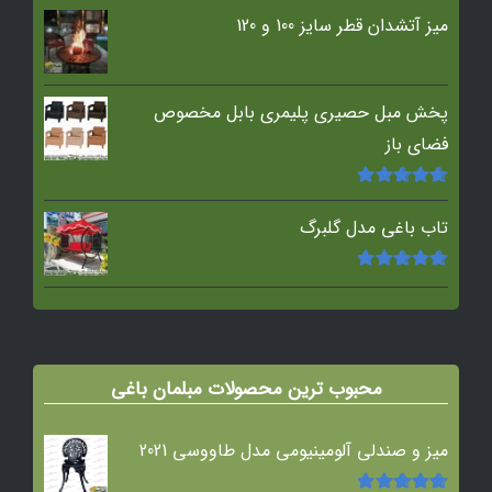
میز آتشدان قطر سایز 100 و 120
پخش مبل حصیری پلیمری بابل مخصوص
فضای باز
امتیاز
5.00
از
5
تاب باغی مدل گلبرگ
امتیاز
5.00
از
5
محبوب ترین محصولات مبلمان باغی
میز و صندلی آلومینیومی مدل طاووسی 2021