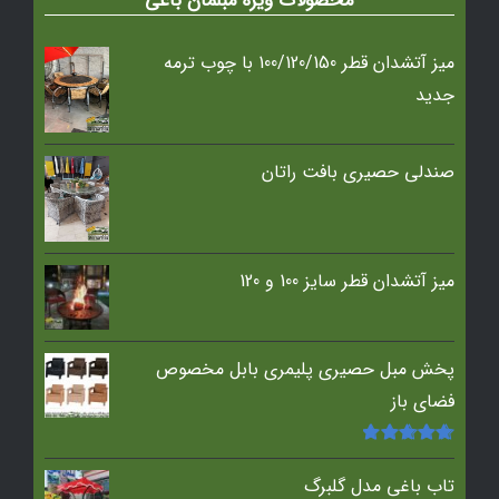
محصولات ویژه مبلمان باغی
میز آتشدان قطر 100/120/150 با چوب ترمه
جدید
صندلی حصیری بافت راتان
میز آتشدان قطر سایز 100 و 120
پخش مبل حصیری پلیمری بابل مخصوص
فضای باز
امتیاز
5.00
از
5
تاب باغی مدل گلبرگ