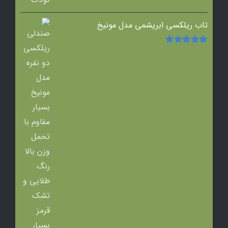
تاب ریلکسی ابریشمی مدل مونیخ
امتیاز
5.00
از
5