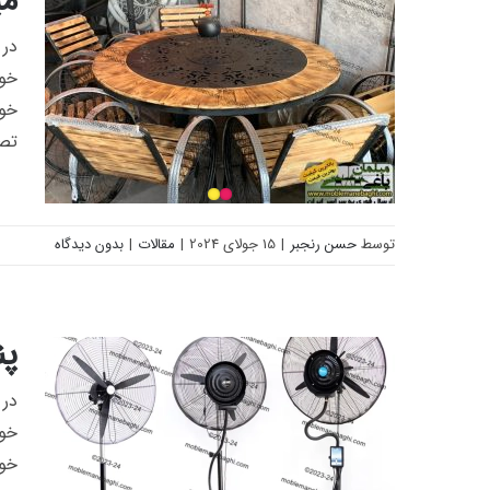
می
در 
خوا
خوا
تصم
توسط
حسن رنجبر
|
15 جولای 2024
|
مقالات
|
بدون دیدگاه
میز آتشدان
پن
در 
خوا
خوا