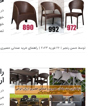
حص
در 
خوا
خوا
تصم
توسط
حسن رنجبر
|
26 فوریه 2023
|
راهنمای خرید صندلی حصیری
بررسی و مقایسه سه صندلی حصیری پر
فروش + قیمت
را
ارزا
در 
‌می
دست