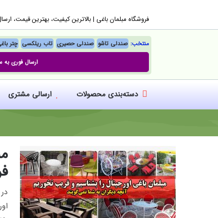
Ski
فروشگاه مبلمان باغی |‌ بالاترین کیفیت، بهترین قیمت، ارسا
t
conten
منتخب:
صندلی تاشو
صندلی حصیری
تاب ریلکسی
چتر باغ
ارسال فوری به س
دسته‌بندی محصولات
ارسالی مشتری
مب
فر
در 
اور