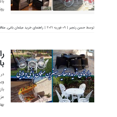
باغ
روز
توسط
حسن رنجبر
|
09 فوریه 2021
|
راهنمای خرید مبلمان باغی
,
مقال
مبلمان باغی اورجینال را بشناسیم و
فریب نخوریم
را
باکی
در 
‌وی
باز
عزی
بهت