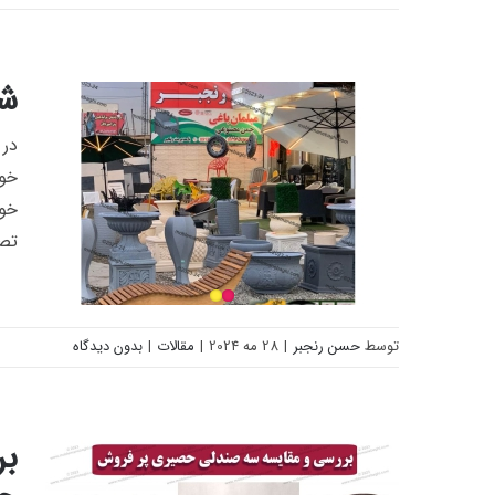
فعالیت مبلمان باغی در شهرک طاوسیه
شع
در 
خوا
خوا
تصم
توسط
حسن رنجبر
|
28 مه 2024
|
مقالات
|
بدون دیدگاه
شعبه اصلی مبلمان باغی در کردان
بر