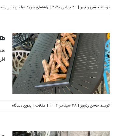
توسط
حسن رنجبر
|
26 جولای 2020
|
راهنمای خرید مبلمان باغی
,
مقا
راهنمای خرید مبلمان باغی ویلایی
باکیفیت؛ 6 نکته و چند مثال
هم
همه
افر
توسط
حسن رنجبر
|
28 سپتامبر 2024
|
مقالات
|
بدون دیدگاه
همه چیز درباره آتشدان