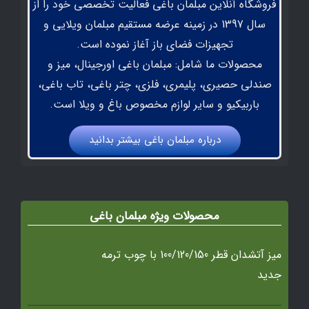
فروشگاه آنلاین مبلمان باغی فعالیت تخصصی خود را از
سال 1397 در زمینه عرضه مستقیم مبلمان ویلایی و
تجهیزات فضای باز آغاز نموده است.
محصولات ما شامل: مبلمان باغی اورجینال، میز و
صندلی حصیری، پلیمری، فلزی، چتر باغی، تاب باغی،
باربیکیو و سایر لوازم مخصوص باغ و ویلا است.
درباره مبلمان باغي بيشتر بدانيد
محصولات ویژه مبلمان باغی
میز آتشدان قطر 100/120/150 با چوب ترمه
جدید