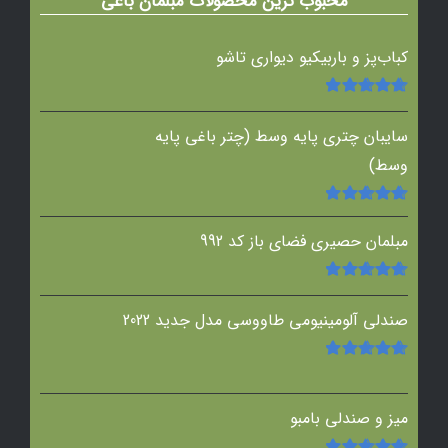
محبوب ترین محصولات مبلمان باغی
کباب‌پز و باربیکیو دیواری تاشو
امتیاز
5.00
از
5
سایبان چتری پایه وسط (چتر باغی پایه
وسط)
امتیاز
5.00
از
5
مبلمان حصیری فضای باز کد 992
امتیاز
5.00
از
5
صندلی آلومینیومی طاووسی مدل جدید 2022
امتیاز
5.00
از
5
میز و صندلی بامبو