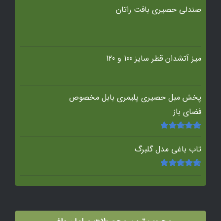
صندلی حصیری بافت راتان
میز آتشدان قطر سایز 100 و 120
پخش مبل حصیری پلیمری بابل مخصوص
فضای باز
امتیاز
5.00
از
5
تاب باغی مدل گلبرگ
امتیاز
5.00
از
5