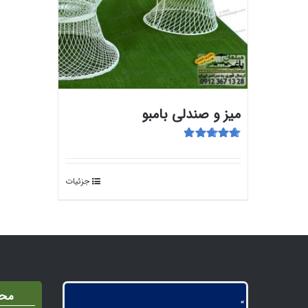
میز و صندلی بامبو
امتیاز
5.00
از
5
جزئیات
محص
“