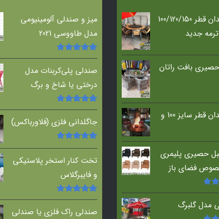
میز آتشدان قطر 100/120/150
میز و صندلی آلومینیومی
ترمه جدید
مدل طاووسی 2021
امتیاز
5.00
از
صیری بافت راتان
5
صندلی پلی‌کربنات مدل
درختی یا شاخ و برگ
امتیاز
5.00
از
میز آتشدان قطر سایز 100 و
5
جاگلدانی فلزی (فلاورباکس)
امتیاز
5.00
از
ل حصیری پلیمری
5
تخت کنار استخر پلاستیکی
صوص فضای باز
و فایبرگلاس
5
از
امتیاز
5.00
از
ی مدل گلبرگ
5
صندلی راک فلزی یا صندلی