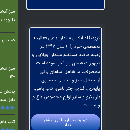
با چوب 
فروشگاه آنلاین مبلمان باغی فعالیت
صندلی ح
تخصصی خود را از سال 1397 در
زمینه عرضه مستقیم مبلمان ویلایی و
تجهیزات فضای باز آغاز نموده است.
محصولات ما شامل: مبلمان باغی
120
اورجینال، میز و صندلی حصیری،
پلیمری، فلزی، چتر باغی، تاب باغی،
پخش مب
باربیکیو و سایر لوازم مخصوص باغ و
بابل مخ
ویلا است.
امتیاز
.00
درباره مبلمان باغي بيشتر
5
تاب باغ
بدانيد