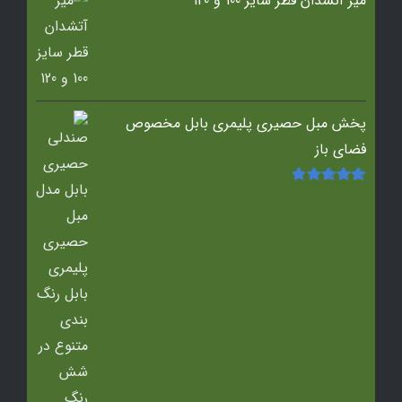
میز آتشدان قطر سایز 100 و 120
پخش مبل حصیری پلیمری بابل مخصوص
فضای باز
امتیاز
5.00
از
5