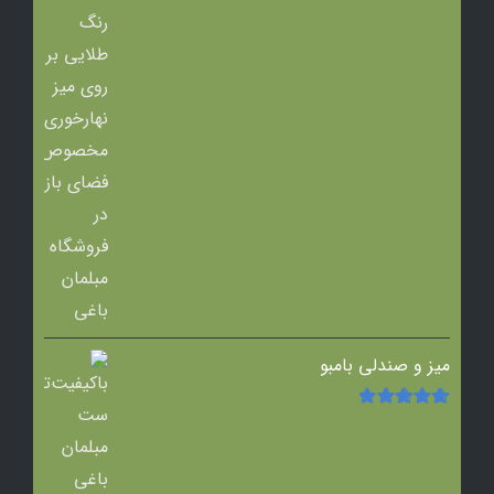
میز و صندلی بامبو
امتیاز
5.00
از
5