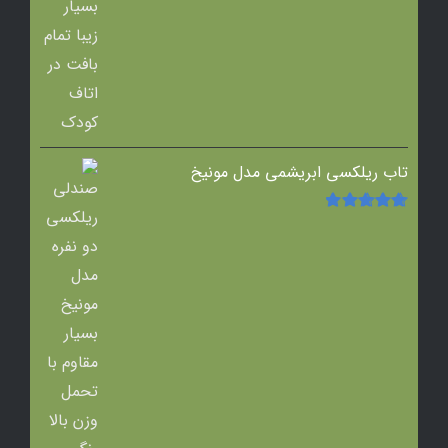
تاب ریلکسی ابریشمی مدل مونیخ
امتیاز
5.00
از
5