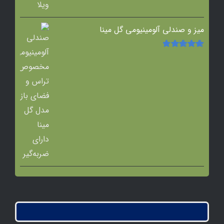
میز و صندلی آلومینیومی گل مینا
امتیاز
5.00
از
5