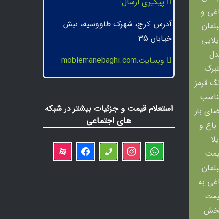
پیگیری ارسال:
آدرس: کرج، شهرک طاووسیه، نبش
خیابان 35
وبسایت:moblemanebaghi.com
استعلام قیمت و جزئیات بیشتر در شبکه
های اجتماعی
aparat
facebook
phone
instagram
whatsapp