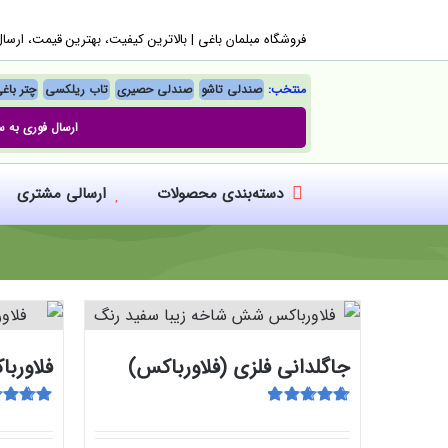
Ski
فروشگاه مبلمان باغی |‌ بالاترین کیفیت، بهترین قیمت، ارسا
t
conten
منتخب:
صندلی تاشو
صندلی حصیری
تاب ریلکسی
چتر باغ
ارسال فوری به س
دسته‌بندی محصولات
ارسالی مشتری
جاگلدانی فلزی (فلاورباکس)
فلاورب
امتیاز
5.00
از
امتیاز
.00
5
5