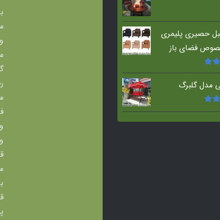
ل حصیری پلیمری
صوص فضای باز
5
از
ی مدل گلبرگ
5
از