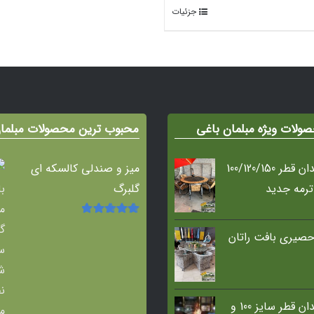
جزئیات
ولات ویژه مبلمان باغی
محبوب ترین محصولات مبلما
میز آتشدان قطر 100/120/150
میز و صندلی کالسکه ای
ترمه جدید
گلبرگ
امتیاز
5.00
از
صیری بافت راتان
5
میز آتشدان قطر سایز 100 و