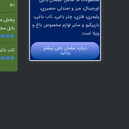
120
اورجینال، میز و صندلی حصیری،
پلیمری، فلزی، چتر باغی، تاب باغی،
پخش مب
باربیکیو و سایر لوازم مخصوص باغ و
بابل مخ
ویلا است.
امتیاز
.00
درباره مبلمان باغي بيشتر
5
تاب باغ
بدانيد
امتیاز
.00
5