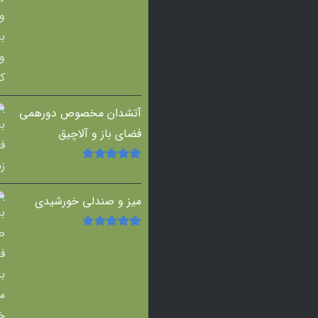
آتشدان مخصوص دورهمی
فضای باز و آلاچیق
امتیاز
5.00
از
5
میز و صندلی خورشیدی
امتیاز
5.00
از
5