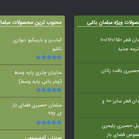
ولات ویژه مبلمان باغی
محبوب ترین محصولات مبلما
میز آتشدان قطر 100/120/150
کباب‌پز و باربیکیو دیواری
ترمه جدید
تاشو
امتیاز
5.00
از
صیری بافت راتان
5
سایبان چتری پایه وسط
(چتر باغی پایه وسط)
امتیاز
5.00
از
میز آتشدان قطر سایز 100 و
5
مبلمان حصیری فضای باز
کد 992
ل حصیری پلیمری
امتیاز
5.00
از
صوص فضای باز
5
صندلی آلومینیومی