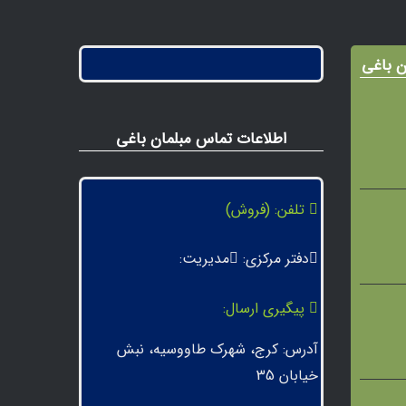
ن باغی
اطلاعات تماس مبلمان باغی
تلفن: (فروش)
دفتر مرکزی:
مدیریت:
پیگیری ارسال:
آدرس: کرج، شهرک طاووسیه، نبش
خیابان 35