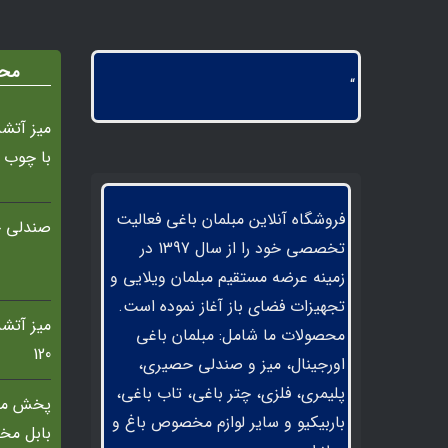
محص
“
با چوب 
فروشگاه آنلاین مبلمان باغی فعالیت
صندلی ح
تخصصی خود را از سال 1397 در
زمینه عرضه مستقیم مبلمان ویلایی و
تجهیزات فضای باز آغاز نموده است.
محصولات ما شامل: مبلمان باغی
120
اورجینال، میز و صندلی حصیری،
پلیمری، فلزی، چتر باغی، تاب باغی،
پخش مب
باربیکیو و سایر لوازم مخصوص باغ و
بابل مخ