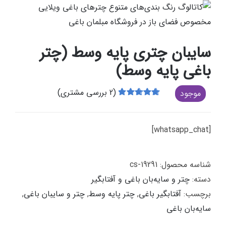
سایبان چتری پایه وسط (چتر
باغی پایه وسط)
(
2
بررسی مشتری)
موجود
2
امتیازدهی
5.00
از 5 در
امتیازدهی
[whatsapp_chat]
مشتری
شناسه محصول:
cs-19291
دسته:
چتر و سایه‌بان باغی و آفتابگیر
برچسب:
آفتابگیر باغی
,
چتر پایه وسط
,
چتر و سایبان باغی
,
سایه‌بان باغی