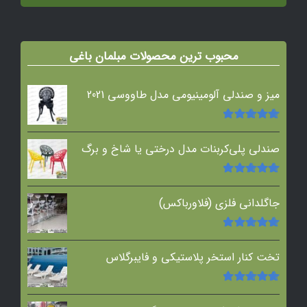
5
محبوب ترین محصولات مبلمان باغی
میز و صندلی آلومینیومی مدل طاووسی 2021
امتیاز
5.00
از
5
صندلی پلی‌کربنات مدل درختی یا شاخ و برگ
امتیاز
5.00
از
5
جاگلدانی فلزی (فلاورباکس)
امتیاز
5.00
از
5
تخت کنار استخر پلاستیکی و فایبرگلاس
امتیاز
5.00
از
5