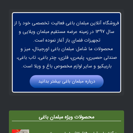
فروشگاه آنلاین مبلمان باغی فعالیت تخصصی خود را از
سال 1397 در زمینه عرضه مستقیم مبلمان ویلایی و
تجهیزات فضای باز آغاز نموده است.
محصولات ما شامل: مبلمان باغی اورجینال، میز و
صندلی حصیری، پلیمری، فلزی، چتر باغی، تاب باغی،
باربیکیو و سایر لوازم مخصوص باغ و ویلا است.
درباره مبلمان باغي بيشتر بدانيد
محصولات ویژه مبلمان باغی