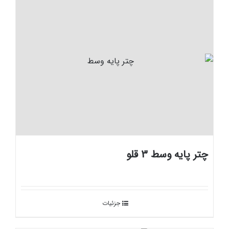
چتر پایه وسط 3 قلو
جزئیات