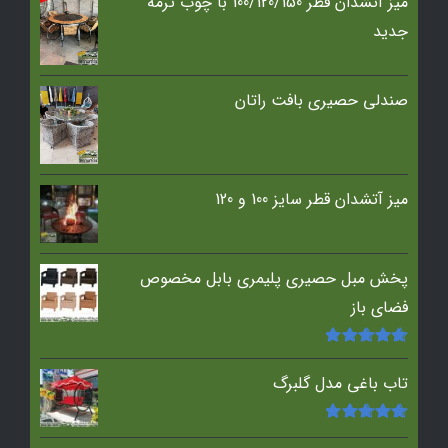
میز آتشدان قطر 100/120/150 با چوب ترمه
جدید
صندلی حصیری بافت راتان
میز آتشدان قطر سایز 100 و 120
پخش مبل حصیری پلیمری بابل مخصوص
فضای باز
امتیاز
5.00
از
5
تاب باغی مدل گلبرگ
امتیاز
5.00
از