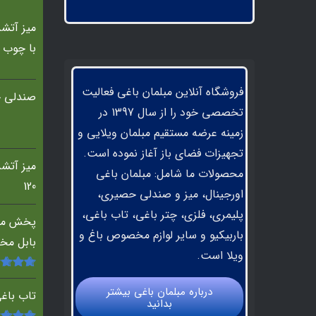
با چوب 
فروشگاه آنلاین مبلمان باغی فعالیت
صندلی ح
تخصصی خود را از سال 1397 در
زمینه عرضه مستقیم مبلمان ویلایی و
تجهیزات فضای باز آغاز نموده است.
محصولات ما شامل: مبلمان باغی
120
اورجینال، میز و صندلی حصیری،
پلیمری، فلزی، چتر باغی، تاب باغی،
پخش مب
باربیکیو و سایر لوازم مخصوص باغ و
بابل مخ
ویلا است.
امتیاز
.00
درباره مبلمان باغي بيشتر
5
تاب باغ
بدانيد