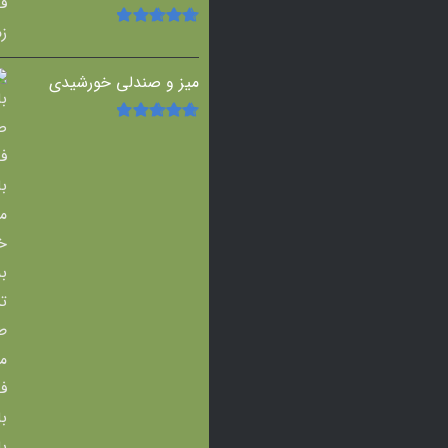
امتیاز
5.00
از
5
میز و صندلی خورشیدی
امتیاز
5.00
از
5