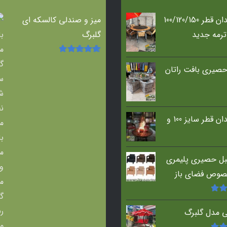
میز آتشدان قطر 100/120/150
میز و صندلی کالسکه ای
ترمه جدید
گلبرگ
امتیاز
5.00
از
صیری بافت راتان
5
میز آتشدان قطر سایز 100 و
ل حصیری پلیمری
صوص فضای باز
5
از
ی مدل گلبرگ