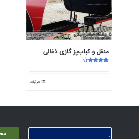
منقل و کباب‌پز گازی ذغالی
امتیاز
4.50
از 5
جزئیات
محص
“