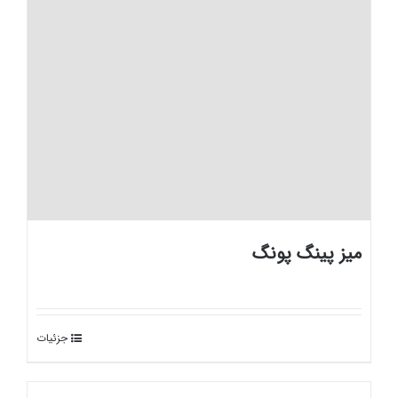
میز پینگ پونگ
جزئیات