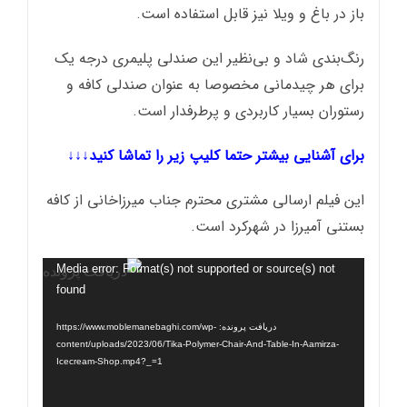
باز در باغ و ویلا نیز قابل استفاده است.
رنگ‌بندی شاد و بی‌نظیر این صندلی پلیمری درجه یک
برای هر چیدمانی مخصوصا به عنوان صندلی کافه و
رستوران بسیار کاربردی و پرطرفدار است.
برای آشنایی بیشتر حتما کلیپ زیر را تماشا کنید↓↓↓
این فیلم ارسالی مشتری محترم جناب میرزاخانی از کافه
بستنی آمیرزا در شهرکرد است.
نمایشگر
Media error: Format(s) not supported or source(s) not
found
ویدیو
دریافت پرونده: https://www.moblemanebaghi.com/wp-
content/uploads/2023/06/Tika-Polymer-Chair-And-Table-In-Aamirza-
Icecream-Shop.mp4?_=1