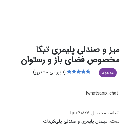
میز و صندلی پلیمری تیکا
مخصوص فضای باز و رستوان
(
1
بررسی مشتری)
موجود
1
امتیازدهی
5.00
از 5 در
امتیازدهی
[whatsapp_chat]
مشتری
شناسه محصول:
tpc-20827
دسته:
مبلمان پلیمری و صندلی پلی‌کربنات