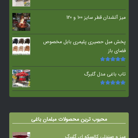
میز آتشدان قطر سایز 100 و 120
پخش مبل حصیری پلیمری بابل مخصوص
فضای باز
امتیاز
5.00
از
5
تاب باغی مدل گلبرگ
امتیاز
5.00
از
5
محبوب ترین محصولات مبلمان باغی
میز و صندلی کالسکه ای گلبرگ