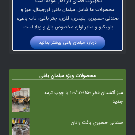
تجهیزات فضای باز آغاز نموده است.
محصولات ما شامل: مبلمان باغی اورجینال، میز و
صندلی حصیری، پلیمری، فلزی، چتر باغی، تاب باغی،
باربیکیو و سایر لوازم مخصوص باغ و ویلا است.
درباره مبلمان باغي بيشتر بدانيد
محصولات ویژه مبلمان باغی
میز آتشدان قطر 100/120/150 با چوب ترمه
جدید
صندلی حصیری بافت راتان