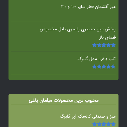
میز آتشدان قطر سایز 100 و 120
پخش مبل حصیری پلیمری بابل مخصوص
فضای باز
امتیاز
5.00
از
5
تاب باغی مدل گلبرگ
امتیاز
5.00
از
5
محبوب ترین محصولات مبلمان باغی
میز و صندلی کالسکه ای گلبرگ