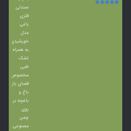
امتیاز
5.00
از
5