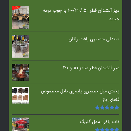
میز آتشدان قطر 100/120/150 با چوب ترمه
جدید
صندلی حصیری بافت راتان
میز آتشدان قطر سایز 100 و 120
پخش مبل حصیری پلیمری بابل مخصوص
فضای باز
امتیاز
5.00
از
5
تاب باغی مدل گلبرگ