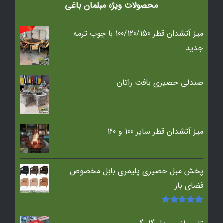
محصولات ویژه مبلمان باغی
میز آتشدان قطر 100/120/150 با چوب ترمه
جدید
صندلی حصیری بافت راتان
میز آتشدان قطر سایز 100 و 120
پخش مبل حصیری پلیمری بابل مخصوص
فضای باز
امتیاز
5.00
از
5