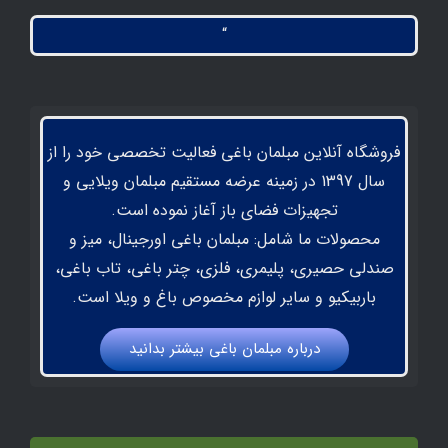
“
فروشگاه آنلاین مبلمان باغی فعالیت تخصصی خود را از
سال 1397 در زمینه عرضه مستقیم مبلمان ویلایی و
تجهیزات فضای باز آغاز نموده است.
محصولات ما شامل: مبلمان باغی اورجینال، میز و
صندلی حصیری، پلیمری، فلزی، چتر باغی، تاب باغی،
باربیکیو و سایر لوازم مخصوص باغ و ویلا است.
درباره مبلمان باغي بيشتر بدانيد