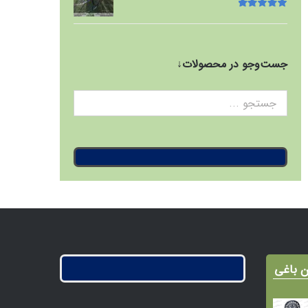
امتیاز
5.00
از
5
جست‌وجو در محصولات↓
ن باغی