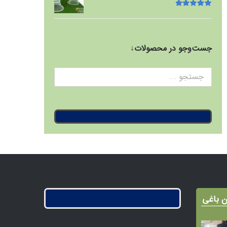
امتیاز
5.00
از
5
جست‌وجو در محصولات↓
ن باغی