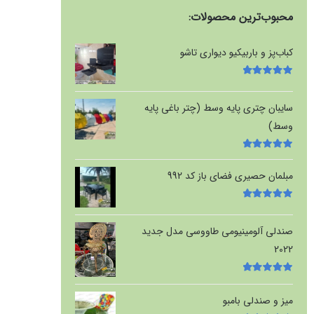
محبوب‌ترین محصولات:
کباب‌پز و باربیکیو دیواری تاشو
امتیاز
5.00
از
5
سایبان چتری پایه وسط (چتر باغی پایه
وسط)
امتیاز
5.00
از
5
مبلمان حصیری فضای باز کد 992
امتیاز
5.00
از
5
صندلی آلومینیومی طاووسی مدل جدید
2022
امتیاز
5.00
از
5
میز و صندلی بامبو