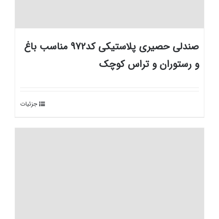
صندلی حصیری پلاستیکی کد972 مناسب باغ
و رستوران و تراس کوچک
جزئیات