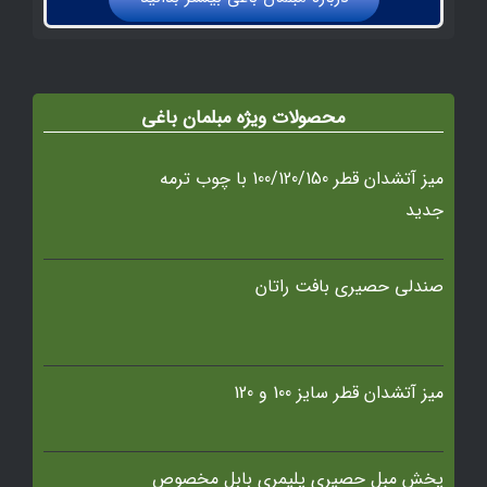
محصولات ویژه مبلمان باغی
میز آتشدان قطر 100/120/150 با چوب ترمه
جدید
صندلی حصیری بافت راتان
میز آتشدان قطر سایز 100 و 120
پخش مبل حصیری پلیمری بابل مخصوص