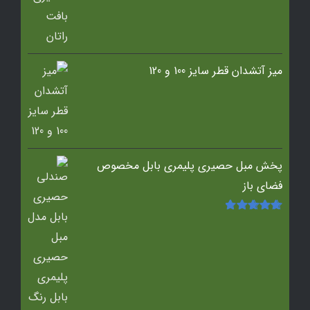
میز آتشدان قطر سایز 100 و 120
پخش مبل حصیری پلیمری بابل مخصوص
فضای باز
امتیاز
5.00
از
5