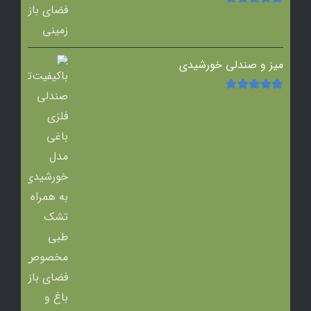
امتیاز
5.00
از
5
میز و صندلی خورشیدی
امتیاز
5.00
از
5