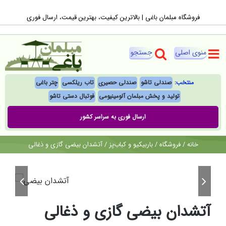
Ski
فروشگاه مبلمان باغی |‌ بالاترین کیفیت، بهترین قیمت، ارسال فوری
t
conten
منتخب:
صندلی تاشو
صندلی حصیری
تاب ریلکسی
چتر باغی
تولید و پخش مبلمان آلومینیومی
فوتبال‌ دستی تاشو
ارسال فوری به سراسر کشور
خانه
/
فروشگاه
/
باربیکیو و کباب‌پز
/
آتشدان بیضی گازی و ذغالی


آتشدان بیضی گازی و ذغالی