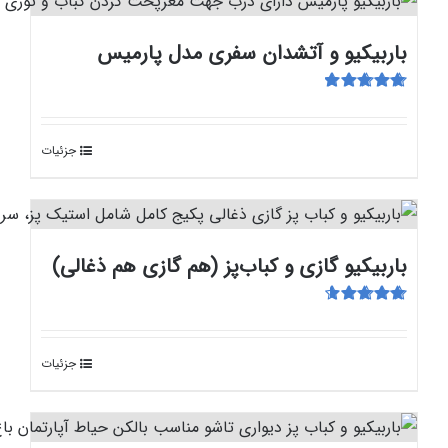
باربیکیو و آتشدان سفری مدل پارمیس
امتیاز
5.00
از
5
جزئیات
باربیکیو گازی و کباب‌پز (هم گازی هم ذغالی)
امتیاز
4.75
از
5
جزئیات